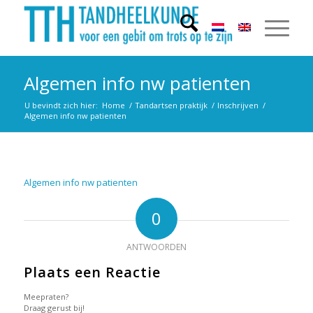
Algemen info nw patienten
U bevindt zich hier:
Home
/
Tandartsen praktijk
/
Inschrijven
/
Algemen info nw patienten
Algemen info nw patienten
0
ANTWOORDEN
Plaats een Reactie
Meepraten?
Draag gerust bij!